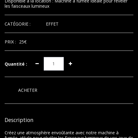
Disponible à la location : Machine à fumée idéale pour révéler
les faisceaux lumineux
CATÉGORIE :
EFFET
PRIX :
25
€
Quantité :
ACHETER
Description
Créez une atmosphère envoûtante avec notre machine à
fumée, idéale pour révéler les faisceaux lumineux de vos jeux de